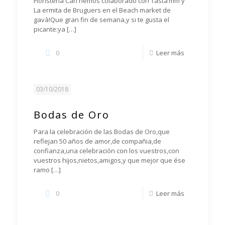
Floristeria Cari hemos colaborado con Tasta’mm y
La ermita de Bruguers en el Beach market de
gavà!Que gran fin de semana,y si te gusta el
picante:ya
[…]
0
Leer más
03/10/2018
Bodas de Oro
Para la celebración de las Bodas de Oro,que
reflejan 50 años de amor,de compañia,de
confianza,una celebración con los vuestros,con
vuestros hijos,nietos,amigos,y que mejor que ése
ramo
[…]
0
Leer más