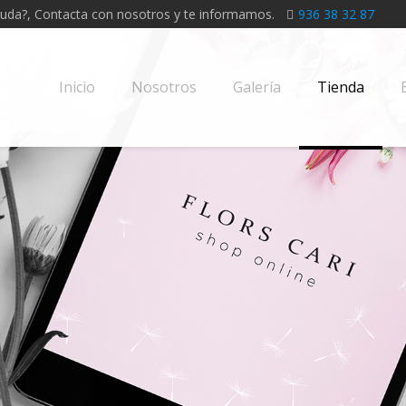
yuda?, Contacta con nosotros y te informamos.
936 38 32 87
Inicio
Nosotros
Galería
Tienda