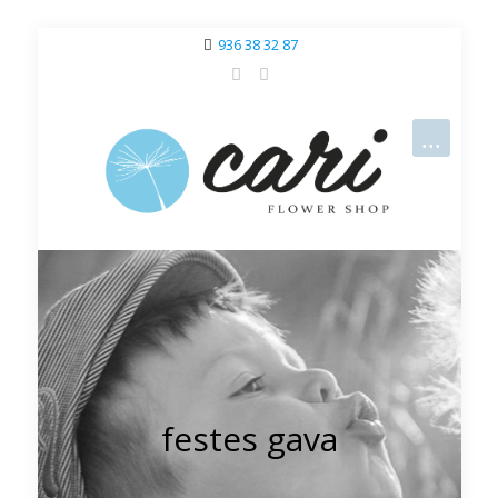
936 38 32 87
festes gava